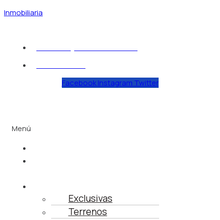
Inmobiliaria
sdelmuro@fluvialvallarta.com
322 222 4948
Facebook
Instagram
Twitter
Menú
Inicio
Busca tu
Propiedad
Propiedades
Exclusivas
Terrenos