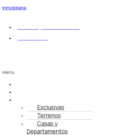
Inmobiliaria
sdelmuro@fluvialvallarta.com
322 222 4948
Menú
Inicio
Busca tu Propiedad
Propiedades
Exclusivas
Terrenos
Casas y
Departamentos