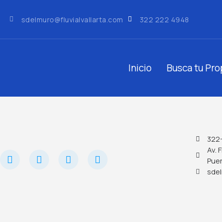
sdelmuro@fluvialvallarta.com
322 222 4948
Inicio
Busca tu Pr
322
Av. 
Puer
sdel