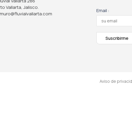
Fluvial Vallarta 286
to Vallarta, Jalisco.
Email :
muro@fluvialvallarta.com
Aviso de privaci