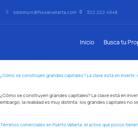
sdelmuro@fluvialvallarta.com
322 222 4948
Inicio
Busca tu Pr
¿Cómo se construyen grandes capitales? La clave está en invertir, 
¿Cómo se construyen grandes capitales? La clave está en invert
embargo, la realidad es muy distinta: los grandes capitales no s
Terrenos comerciales en Puerto Vallarta: el activo que pocos tiene