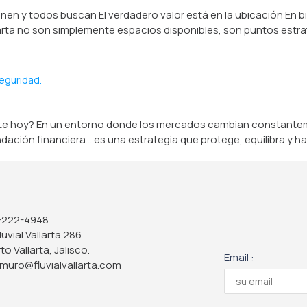
nen y todos buscan El verdadero valor está en la ubicación En bi
llarta no son simplemente espacios disponibles, son puntos estr
seguridad.
igente hoy? En un entorno donde los mercados cambian constantem
dación financiera… es una estrategia que protege, equilibra y ha
-222-4948
Fluvial Vallarta 286
to Vallarta, Jalisco.
Email :
muro@fluvialvallarta.com