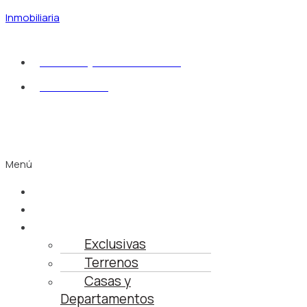
Inmobiliaria
sdelmuro@fluvialvallarta.com
322 222 4948
Menú
Inicio
Busca tu Propiedad
Propiedades
Exclusivas
Terrenos
Casas y
Departamentos