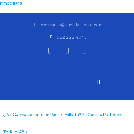
Inmobiliaria
sdelmuro@fluvialvallarta.com
322 222 4948
¿Por Qué Vacacionar en Puerto Vallarta? El Destino Perfecto
Todo el Año.