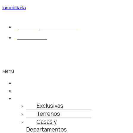
Inmobiliaria
sdelmuro@fluvialvallarta.com
322 222 4948
Menú
Inicio
Busca tu Propiedad
Propiedades
Exclusivas
Terrenos
Casas y
Departamentos