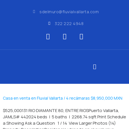
sdelmuro@fluvialvallarta.com
322 222 4948
Casa en venta en Fluvial Vallarta / 4 recámaras $8,950,000 MXN
$525,000131 RIO DIAMANTE 80, ENTRE RIOSPuerto Vallarta,
JAMLS# 442024 beds | 5 baths | 2268.74 sqft Print Schedule
a Showing Ask a Question 1 / 14 View Larger Photos (14)