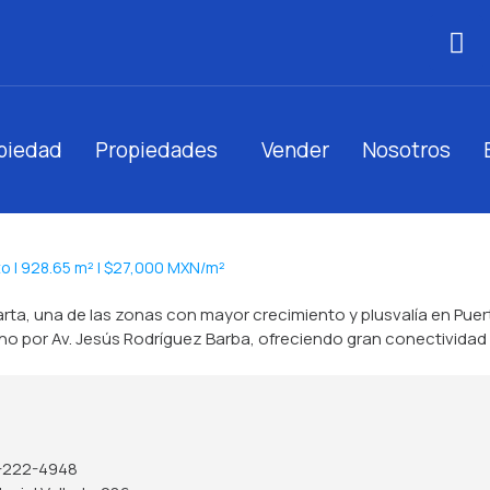
opiedad
Propiedades
Vender
Nosotros
xto | 928.65 m² | $27,000 MXN/m²
larta, una de las zonas con mayor crecimiento y plusvalía en Pue
cano por Av. Jesús Rodríguez Barba, ofreciendo gran conectivida
-222-4948