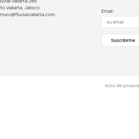
Fluvial Vallarta 286
to Vallarta, Jalisco.
Email :
muro@fluvialvallarta.com
Aviso de privaci