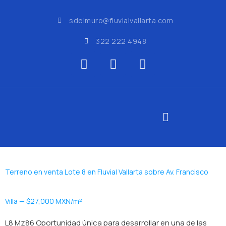
sdelmuro@fluvialvallarta.com
322 222 4948
Terreno en venta Lote 8 en Fluvial Vallarta sobre Av. Francisco
Villa — $27,000 MXN/m²
L8 Mz86 Oportunidad única para desarrollar en una de las